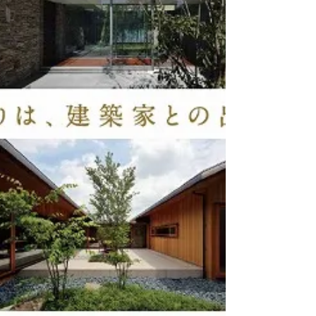
今週末、１１月２４日（日）９時３０分～１６時 会
場は岡山農業公園 ドイツの森／芝生広場にて開催され
る 人と犬が一緒に楽しめるマルシェ（しっぽいち)に
弊社も出展させて頂きます。 雨天順延：12月1日
（日）10:00～16:00...