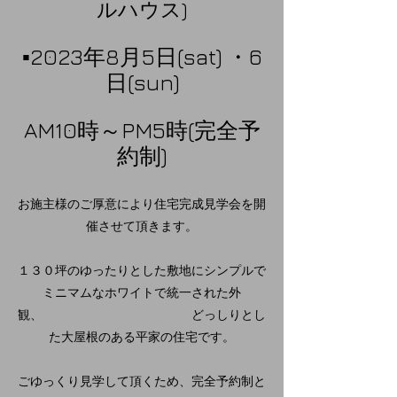
ルハウス)
▪️2023年8月5日(sat) ・6
日(sun)
AM10時～PM5時(完全予
約制)
お施主様のご厚意により住宅完成見学会を開
催させて頂きます。
１３０坪のゆったりとした敷地にシンプルで
ミニマムなホワイトで統一された外
観、 どっしりとし
た大屋根のある平家の住宅です。
ごゆっくり見学して頂くため、完全予約制と