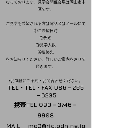
なっております。見学会開催会場は岡山市中
区です。
ご見学を希望される方は電話又はメールにて
①ご希望日時
②氏名
③見学人数
④連絡先
をお知らせください。詳しいご案内をさせて
頂きます。
▪️お気軽にご予約・お問合わせください。
TEL・TEL・FAX
086－265
－6235
携帯TEL 090－3746－
9908
MAIL
mo3@rio.odn.ne.jp