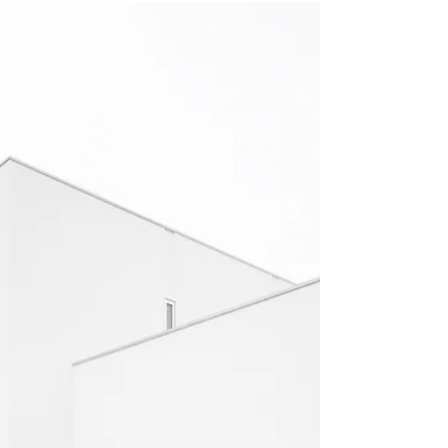
住まいの無料相談会のお知
らせ
岡本光利一級建築士事務所では毎月、住まいの無料相
談会を行っております。 弊社ではビルトインガレージ
を組み込んだガレージハウス、コートハウス、ペット
共生住宅などシンプルモダンな建物を 多く手掛けてお
ります。 住まいだけでなく事務所、店舗併用住宅から
店舗、マンション、医院建築に...