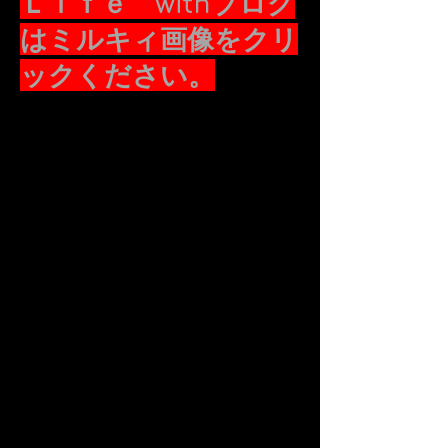
Ｌｉｆｅ withブログ
はミルキィ画像をクリ
ックください。
2016.2.4
昨日は節分、ミルキィ部長
がいやいや鬼役をしてくれ
ま
した。