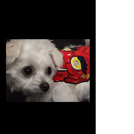
めっちゃ迷惑だワン。福が
いっぱい入ってくるといい
だワン。
２０１６．１.６ あけおめだワ
ン。はじめてのお正月、おせちだワ
ン。