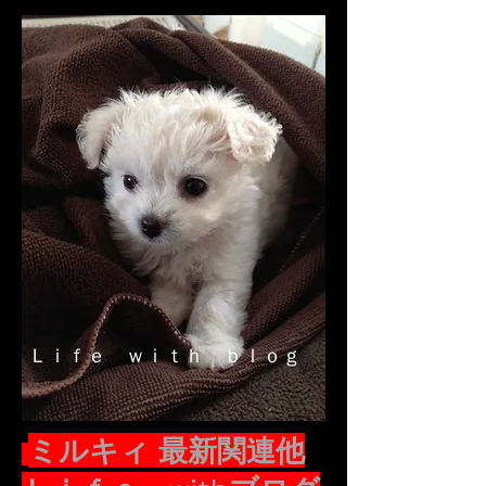
Ｌｉｆｅ ｗｉｔｈ ｂｌｏｇ
ミルキィ 最新関連他