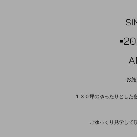
S
▪️
A
お施
１３０坪のゆったり
ごゆっくり見学して