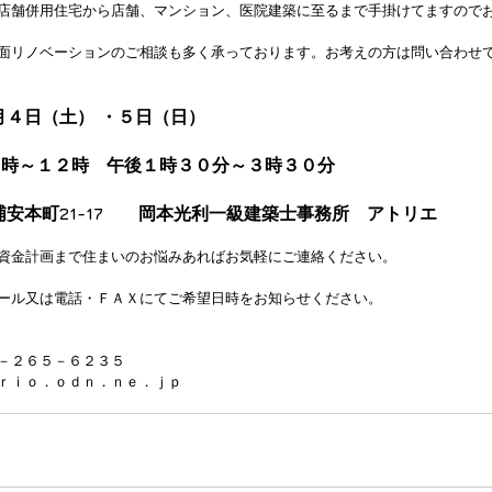
店舗併用住宅から店舗、マンション、医院建築に至るまで手掛けてますので
面リノベーションのご相談も多く承っております。お考えの方は問い合わせ
月４日（土） ・５日（日）
０時～１２時　午後１時３０分～３時３０分
浦安本町21-17　　岡本光利一級建築士事務所　アトリエ
資金計画まで住まいのお悩みあればお気軽にご連絡ください。
ール又は電話・ＦＡＸにてご希望日時をお知らせください。
－２６５－６２３５
ｒｉｏ．ｏｄｎ．ｎｅ．ｊｐ