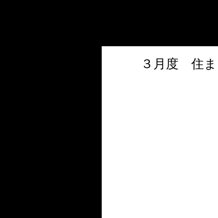
３月度 住ま