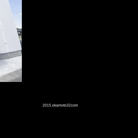
2015.okamoto32
com