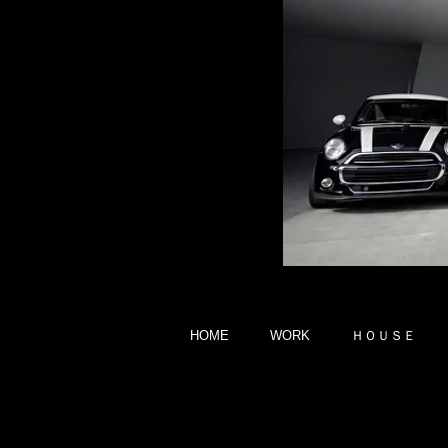
HOME
WORK
ＨＯＵＳＥ