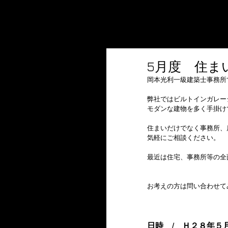
5月度 住ま
岡本光利一級建築士事務所
弊社ではビルトインガレー
モダンな建物を多く手掛け
住まいだけでなく事務所、
気軽にご相談ください。
最近は住宅、事務所等の全
お考えの方は問い合わせて
日時　/　Ｈ２８年５