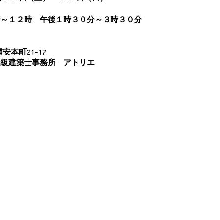
時～１２時　午後１時３０分～３時３０分
安本町21-17　
一級建築士事務所　アトリエ