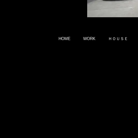
HOME
WORK
ＨＯＵＳＥ