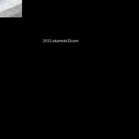
2015.okamoto32
com